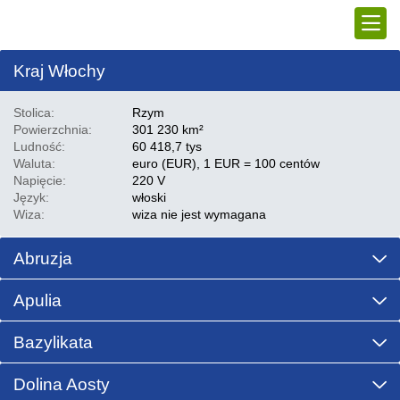
Kraj
Włochy
Stolica:
Rzym
Powierzchnia:
301 230 km²
Ludność:
60 418,7 tys
Waluta:
euro (EUR), 1 EUR = 100 centów
Napięcie:
220 V
Język:
włoski
Wiza:
wiza nie jest wymagana
Abruzja
Apulia
Bazylikata
Dolina Aosty